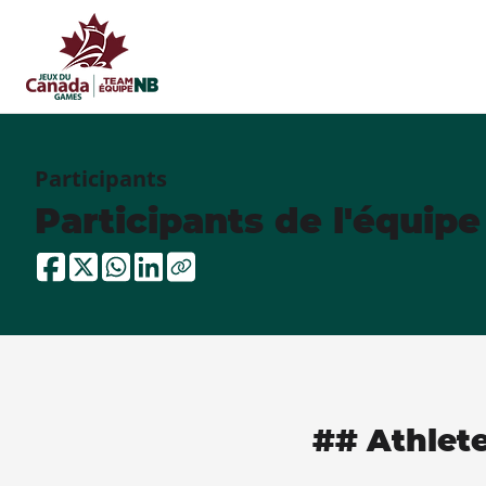
Participants
Participants de l'équip
## Athlet