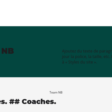
e NB
Ajoutez du texte de paragr
jour la police, la taille, e
à « Styles du site ».
Team NB
es. ## Coaches.