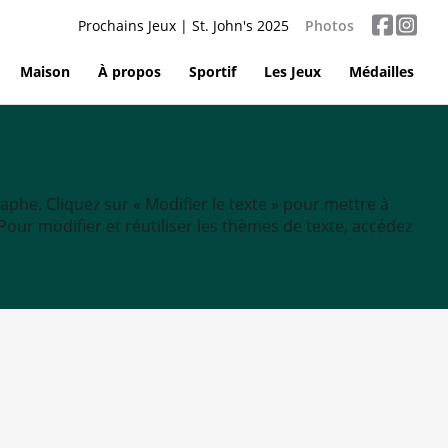
Prochains Jeux | St. John's 2025
Photos
Maison
À propos
Sportif
Les Jeux
Médailles
aphe. Cliquez sur « Modifier le texte » pour mettre à
tc. Pour modifier et réutiliser les thèmes de texte, accédez