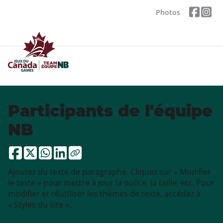
Photos
Participants de l'équipe
NB
Ajoutez du texte de paragraphe. Cliquez sur « Modifier
le texte » pour mettre à jour la police, la taille, etc. Pour
modifier et réutiliser les thèmes de texte, accédez à
« Styles du site ».