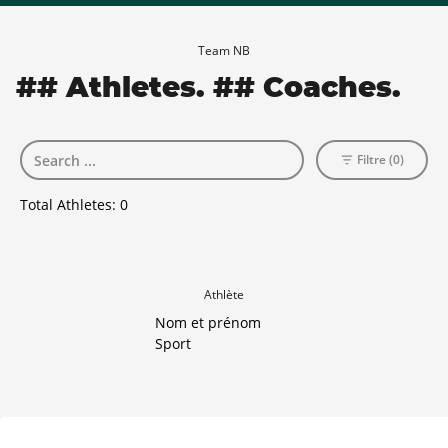
Team NB
## Athletes. ## Coaches.
Filtre (0)
Total Athletes:
0
Athlète
Nom et prénom
Sport