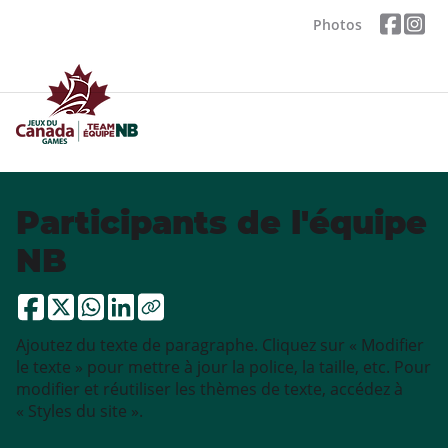
Photos
Participants de l'équipe
NB
Ajoutez du texte de paragraphe. Cliquez sur « Modifier
le texte » pour mettre à jour la police, la taille, etc. Pour
modifier et réutiliser les thèmes de texte, accédez à
« Styles du site ».