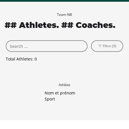
Team NB
## Athletes. ## Coaches.
Filtre (0)
Total Athletes:
0
Athlète
Nom et prénom
Sport