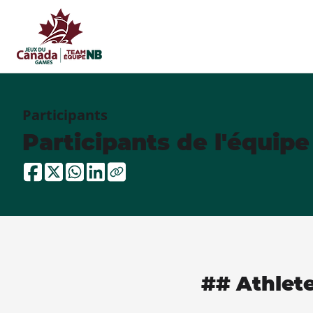
Participants
Participants de l'équip
## Athlet