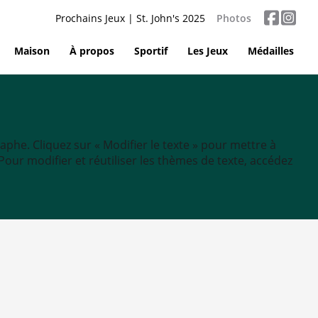
Prochains Jeux | St. John's 2025
Photos
Maison
À propos
Sportif
Les Jeux
Médailles
aphe. Cliquez sur « Modifier le texte » pour mettre à
tc. Pour modifier et réutiliser les thèmes de texte, accédez