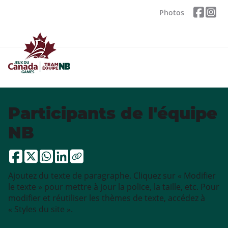
Photos
Participants de l'équipe
NB
Ajoutez du texte de paragraphe. Cliquez sur « Modifier
le texte » pour mettre à jour la police, la taille, etc. Pour
modifier et réutiliser les thèmes de texte, accédez à
« Styles du site ».