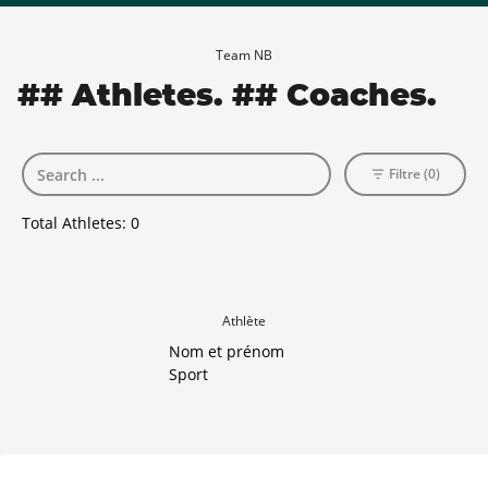
Team NB
## Athletes. ## Coaches.
Filtre (0)
Total Athletes:
0
Athlète
Nom et prénom
Sport