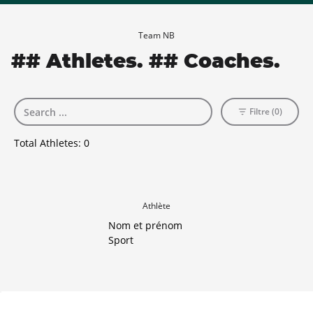
Team NB
## Athletes. ## Coaches.
Filtre (0)
Total Athletes:
0
Athlète
Nom et prénom
Sport