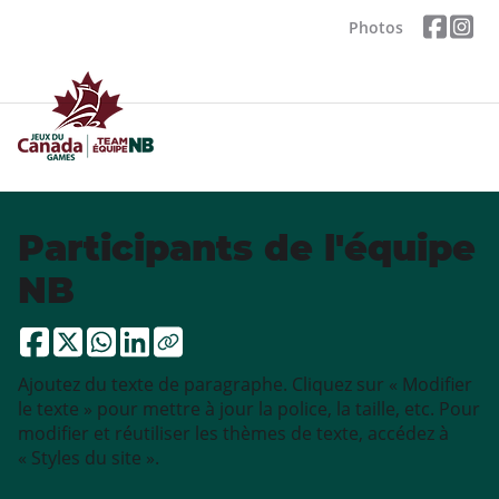
Photos
Participants de l'équipe
NB
Ajoutez du texte de paragraphe. Cliquez sur « Modifier
le texte » pour mettre à jour la police, la taille, etc. Pour
modifier et réutiliser les thèmes de texte, accédez à
« Styles du site ».