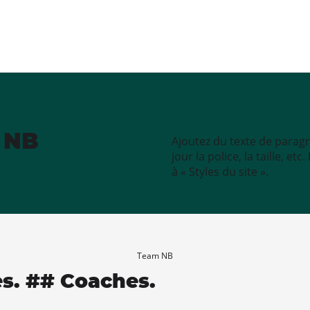
e NB
Ajoutez du texte de paragr
jour la police, la taille, e
à « Styles du site ».
Team NB
es. ## Coaches.