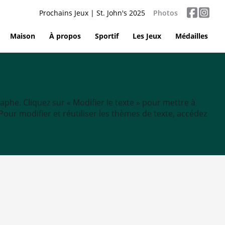
Prochains Jeux | St. John's 2025
Photos
Maison
À propos
Sportif
Les Jeux
Médailles
aphe. Cliquez sur « Modifier le texte » pour mettre à
tc. Pour modifier et réutiliser les thèmes de texte, accédez