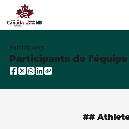
Participants
Participants de l'équip
## Athlet