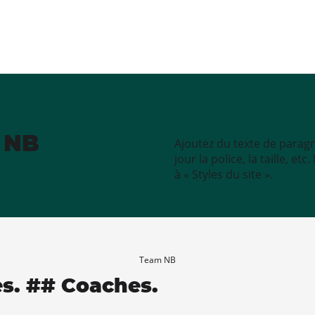
e NB
Ajoutez du texte de paragr
jour la police, la taille, e
à « Styles du site ».
Team NB
es. ## Coaches.