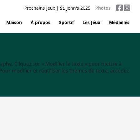
Prochains Jeux | St. John's 2025
Photos
Maison
À propos
Sportif
Les Jeux
Médailles
aphe. Cliquez sur « Modifier le texte » pour mettre à
tc. Pour modifier et réutiliser les thèmes de texte, accédez