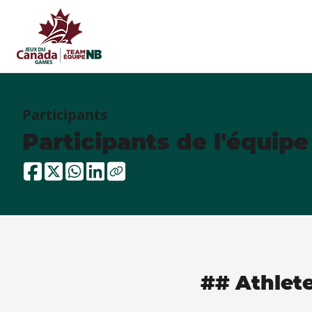
Participants
Participants de l'équip
## Athlet