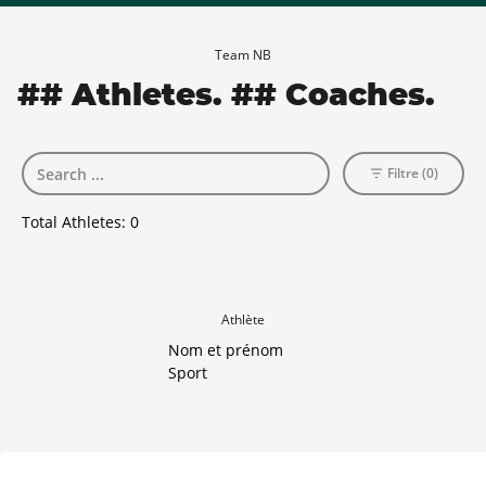
Team NB
## Athletes. ## Coaches.
Filtre (0)
Total Athletes:
0
Athlète
Nom et prénom
Sport