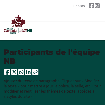
Photos
Participants de l'équipe
NB
Ajoutez du texte de paragraphe. Cliquez sur « Modifier
le texte » pour mettre à jour la police, la taille, etc. Pour
modifier et réutiliser les thèmes de texte, accédez à
« Styles du site ».