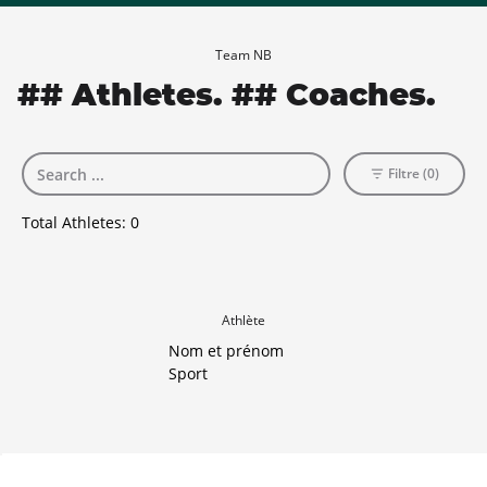
Team NB
## Athletes. ## Coaches.
Filtre (0)
Total Athletes:
0
Athlète
Nom et prénom
Sport