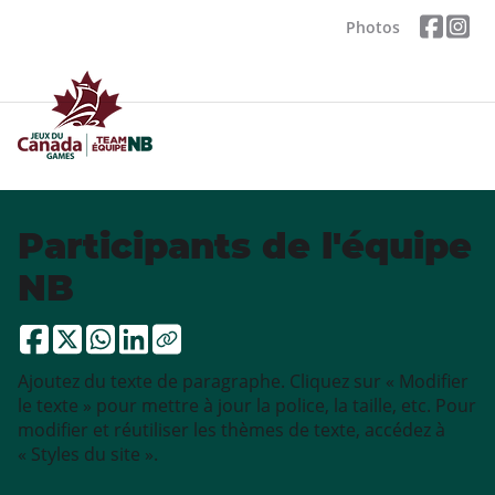
Photos
Participants de l'équipe
NB
Ajoutez du texte de paragraphe. Cliquez sur « Modifier
le texte » pour mettre à jour la police, la taille, etc. Pour
modifier et réutiliser les thèmes de texte, accédez à
« Styles du site ».