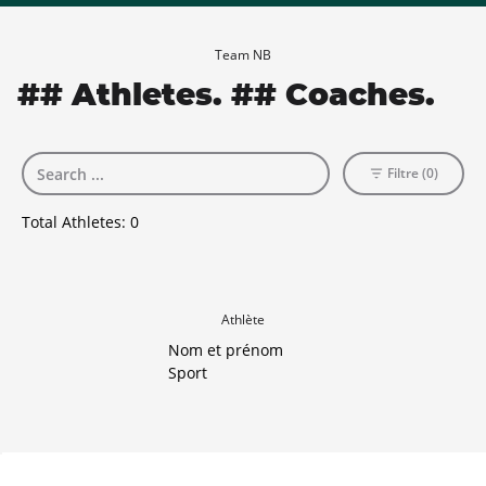
Team NB
## Athletes. ## Coaches.
Filtre (0)
Total Athletes:
0
Athlète
Nom et prénom
Sport