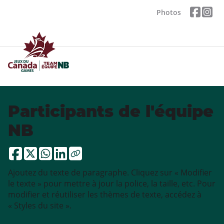
Photos
Participants de l'équipe
NB
Ajoutez du texte de paragraphe. Cliquez sur « Modifier
le texte » pour mettre à jour la police, la taille, etc. Pour
modifier et réutiliser les thèmes de texte, accédez à
« Styles du site ».