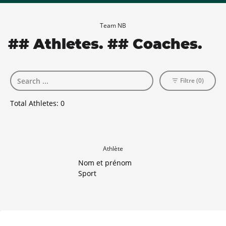
Team NB
## Athletes. ## Coaches.
Filtre (0)
Total Athletes:
0
Athlète
Nom et prénom
Sport