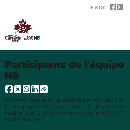
Photos
Participants de l'équipe
NB
Ajoutez du texte de paragraphe. Cliquez sur « Modifier
le texte » pour mettre à jour la police, la taille, etc. Pour
modifier et réutiliser les thèmes de texte, accédez à
« Styles du site ».