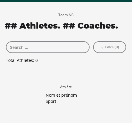
Team NB
## Athletes. ## Coaches.
Filtre (0)
Total Athletes:
0
Athlète
Nom et prénom
Sport