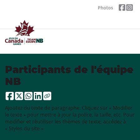
Photos
Participants de l'équipe
NB
Ajoutez du texte de paragraphe. Cliquez sur « Modifier
le texte » pour mettre à jour la police, la taille, etc. Pour
modifier et réutiliser les thèmes de texte, accédez à
« Styles du site ».