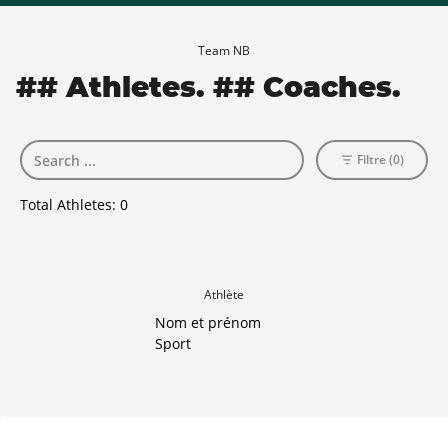
Team NB
## Athletes. ## Coaches.
Filtre (0)
Total Athletes:
0
Athlète
Nom et prénom
Sport