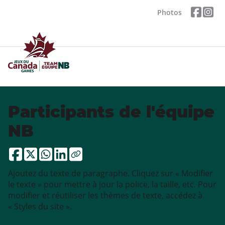
Photos
Participants de l'équipe
NB
Ajoutez du texte de paragraphe. Cliquez sur « Modifier
le texte » pour mettre à jour la police, la taille, etc. Pour
modifier et réutiliser les thèmes de texte, accédez à
« Styles du site ».