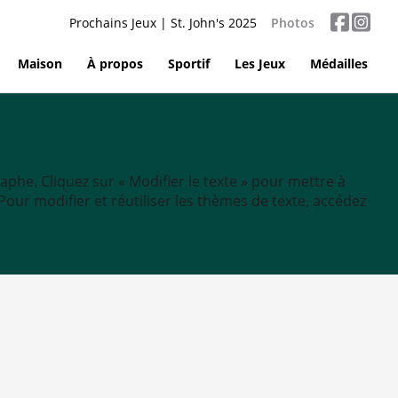
Prochains Jeux | St. John's 2025
Photos
Maison
À propos
Sportif
Les Jeux
Médailles
aphe. Cliquez sur « Modifier le texte » pour mettre à
tc. Pour modifier et réutiliser les thèmes de texte, accédez