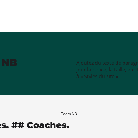
e NB
Ajoutez du texte de paragr
jour la police, la taille, e
à « Styles du site ».
Team NB
es. ## Coaches.