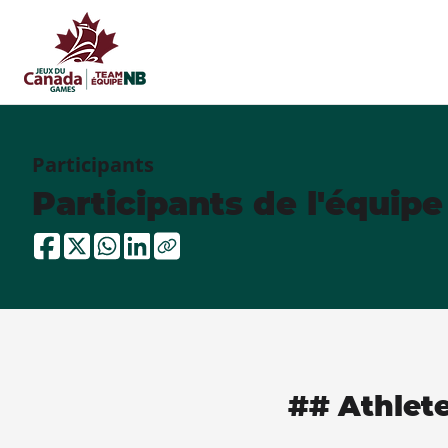
Participants
Participants de l'équip
## Athlet