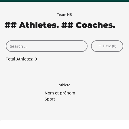
Team NB
## Athletes. ## Coaches.
Filtre (0)
Total Athletes:
0
Athlète
Nom et prénom
Sport