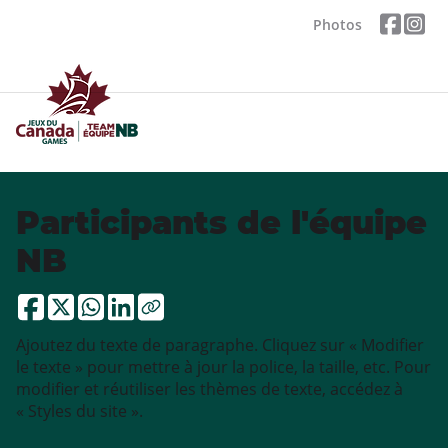
Photos
Participants de l'équipe
NB
Ajoutez du texte de paragraphe. Cliquez sur « Modifier
le texte » pour mettre à jour la police, la taille, etc. Pour
modifier et réutiliser les thèmes de texte, accédez à
« Styles du site ».