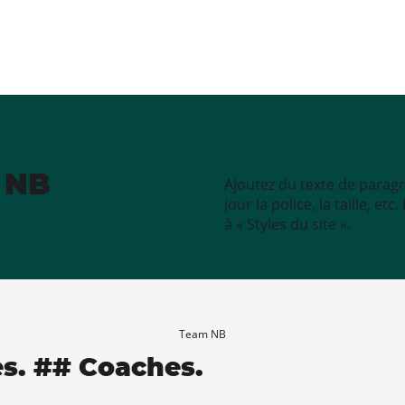
e NB
Ajoutez du texte de paragr
jour la police, la taille, e
à « Styles du site ».
Team NB
es. ## Coaches.