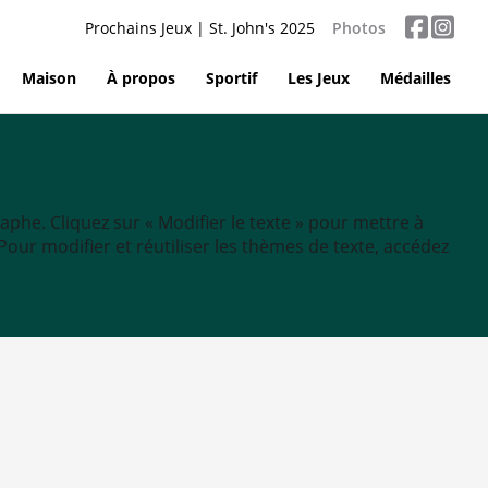
Prochains Jeux | St. John's 2025
Photos
Maison
À propos
Sportif
Les Jeux
Médailles
aphe. Cliquez sur « Modifier le texte » pour mettre à
tc. Pour modifier et réutiliser les thèmes de texte, accédez