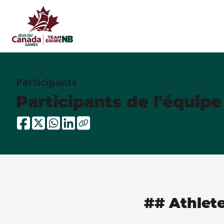
Participants
Participants de l'équip
## Athlet