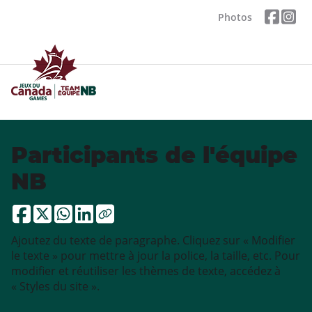
Photos
Participants de l'équipe
NB
Ajoutez du texte de paragraphe. Cliquez sur « Modifier
le texte » pour mettre à jour la police, la taille, etc. Pour
modifier et réutiliser les thèmes de texte, accédez à
« Styles du site ».