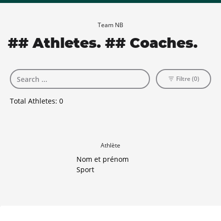
Team NB
## Athletes. ## Coaches.
Filtre (0)
Total Athletes:
0
Athlète
Nom et prénom
Sport