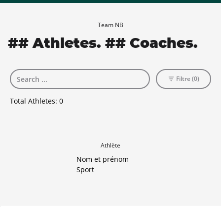
Team NB
## Athletes. ## Coaches.
Filtre (0)
Total Athletes:
0
Athlète
Nom et prénom
Sport