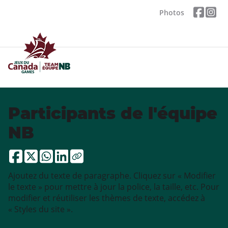
Photos
Participants de l'équipe
NB
Ajoutez du texte de paragraphe. Cliquez sur « Modifier
le texte » pour mettre à jour la police, la taille, etc. Pour
modifier et réutiliser les thèmes de texte, accédez à
« Styles du site ».