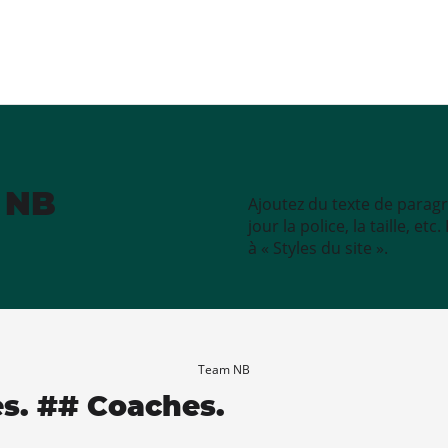
e NB
Ajoutez du texte de paragr
jour la police, la taille, e
à « Styles du site ».
Team NB
es. ## Coaches.