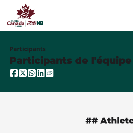
Participants
Participants de l'équip
## Athlet