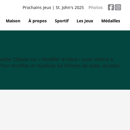
Prochains Jeux | St. John's 2025
Photos
Maison
À propos
Sportif
Les Jeux
Médailles
aphe. Cliquez sur « Modifier le texte » pour mettre à
tc. Pour modifier et réutiliser les thèmes de texte, accédez