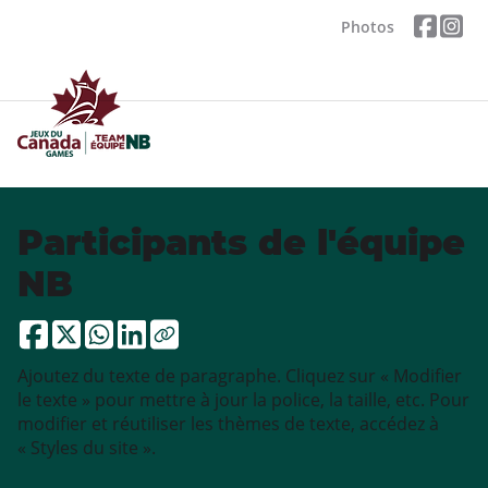
Photos
Participants de l'équipe
NB
Ajoutez du texte de paragraphe. Cliquez sur « Modifier
le texte » pour mettre à jour la police, la taille, etc. Pour
modifier et réutiliser les thèmes de texte, accédez à
« Styles du site ».