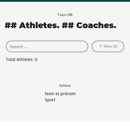
Team NB
## Athletes. ## Coaches.
Filtre (0)
Total Athletes:
0
Athlète
Nom et prénom
Sport