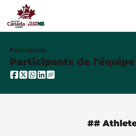
Participants
Participants de l'équip
## Athlet