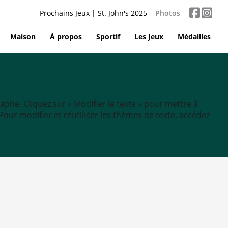
Prochains Jeux | St. John's 2025
Photos
Maison
À propos
Sportif
Les Jeux
Médailles
aphe. Cliquez sur « Modifier le texte » pour mettre à
tc. Pour modifier et réutiliser les thèmes de texte, accédez