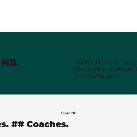
e NB
Ajoutez du texte de paragr
jour la police, la taille, e
à « Styles du site ».
Team NB
es. ## Coaches.