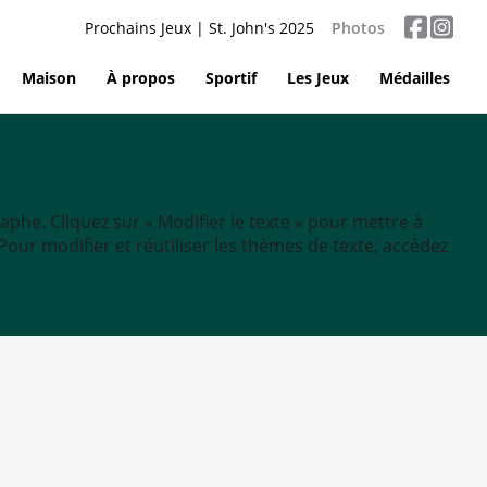
Prochains Jeux | St. John's 2025
Photos
Maison
À propos
Sportif
Les Jeux
Médailles
aphe. Cliquez sur « Modifier le texte » pour mettre à
tc. Pour modifier et réutiliser les thèmes de texte, accédez