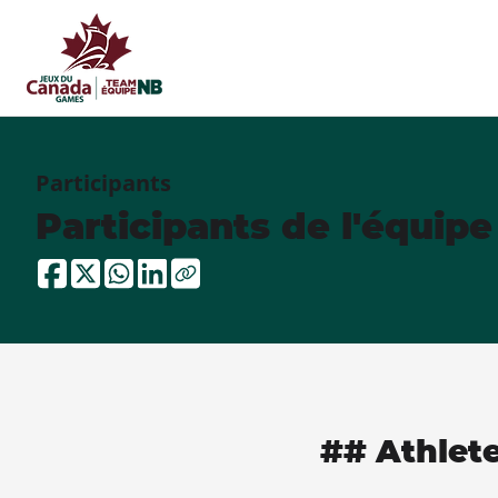
Participants
Participants de l'équip
## Athlet