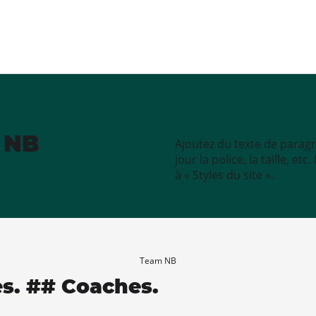
e NB
Ajoutez du texte de paragr
jour la police, la taille, e
à « Styles du site ».
Team NB
es. ## Coaches.