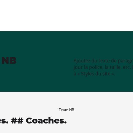
e NB
Ajoutez du texte de paragr
jour la police, la taille, e
à « Styles du site ».
Team NB
es. ## Coaches.