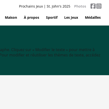
Prochains Jeux | St. John's 2025
Photos
Maison
À propos
Sportif
Les Jeux
Médailles
aphe. Cliquez sur « Modifier le texte » pour mettre à
tc. Pour modifier et réutiliser les thèmes de texte, accédez