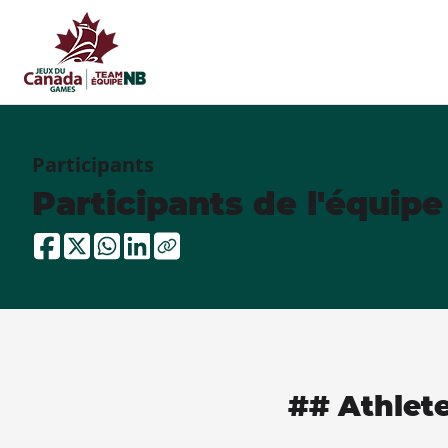
Participants
Participants de l'équip
## Athlet