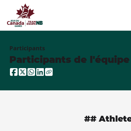
Participants
Participants de l'équip
## Athlet