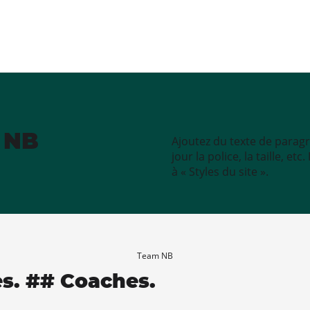
e NB
Ajoutez du texte de paragr
jour la police, la taille, e
à « Styles du site ».
Team NB
es. ## Coaches.