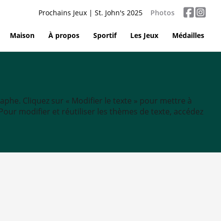
Prochains Jeux | St. John's 2025
Photos
Maison
À propos
Sportif
Les Jeux
Médailles
aphe. Cliquez sur « Modifier le texte » pour mettre à
tc. Pour modifier et réutiliser les thèmes de texte, accédez