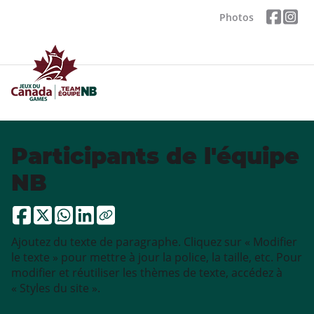
Photos
Participants de l'équipe
NB
Ajoutez du texte de paragraphe. Cliquez sur « Modifier
le texte » pour mettre à jour la police, la taille, etc. Pour
modifier et réutiliser les thèmes de texte, accédez à
« Styles du site ».