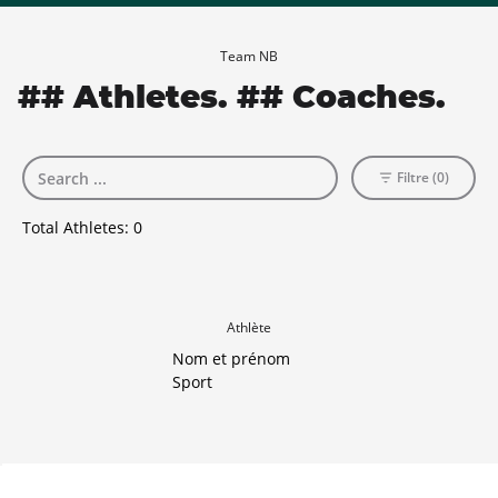
Team NB
## Athletes. ## Coaches.
Filtre (0)
Total Athletes:
0
Athlète
Nom et prénom
Sport