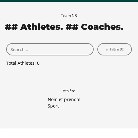
Team NB
## Athletes. ## Coaches.
Filtre (0)
Total Athletes:
0
Athlète
Nom et prénom
Sport