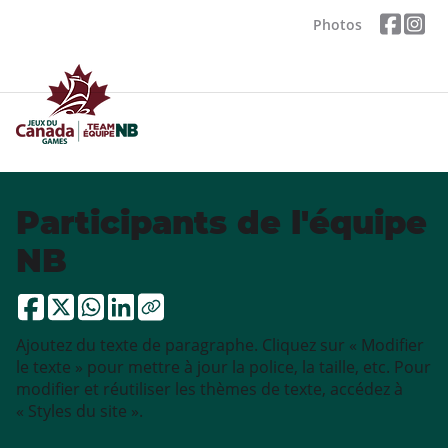
Photos
Participants de l'équipe
NB
Ajoutez du texte de paragraphe. Cliquez sur « Modifier
le texte » pour mettre à jour la police, la taille, etc. Pour
modifier et réutiliser les thèmes de texte, accédez à
« Styles du site ».