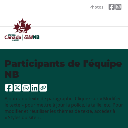
Photos
Participants de l'équipe
NB
Ajoutez du texte de paragraphe. Cliquez sur « Modifier
le texte » pour mettre à jour la police, la taille, etc. Pour
modifier et réutiliser les thèmes de texte, accédez à
« Styles du site ».