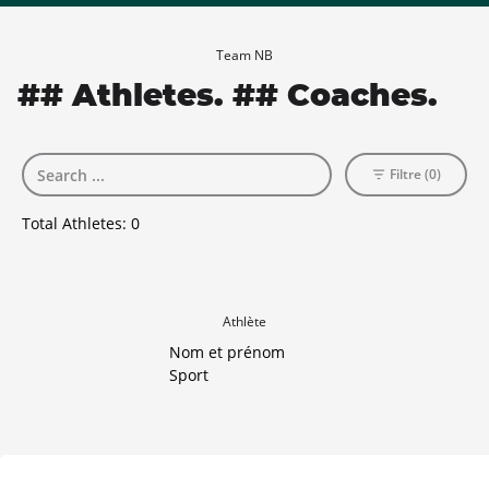
Team NB
## Athletes. ## Coaches.
Filtre (0)
Total Athletes:
0
Athlète
Nom et prénom
Sport