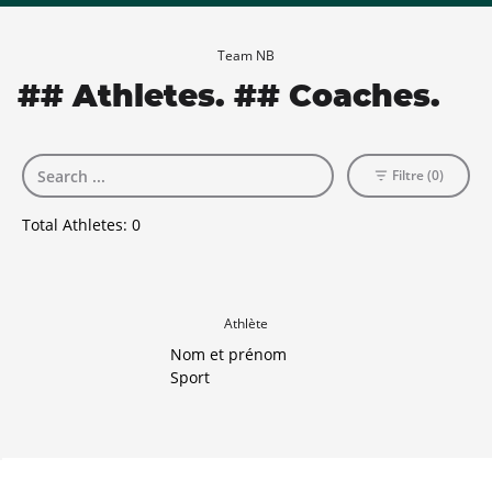
Team NB
## Athletes. ## Coaches.
Filtre (0)
Total Athletes:
0
Athlète
Nom et prénom
Sport