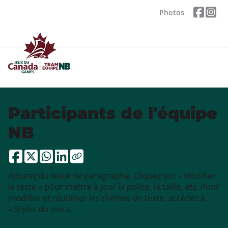
Photos
Participants de l'équipe
NB
Ajoutez du texte de paragraphe. Cliquez sur « Modifier
le texte » pour mettre à jour la police, la taille, etc. Pour
modifier et réutiliser les thèmes de texte, accédez à
« Styles du site ».