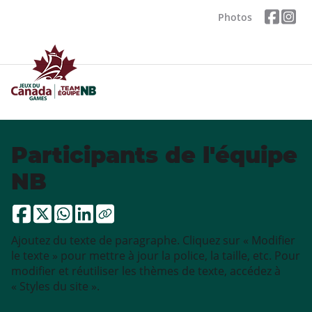
Photos
Participants de l'équipe
NB
Ajoutez du texte de paragraphe. Cliquez sur « Modifier
le texte » pour mettre à jour la police, la taille, etc. Pour
modifier et réutiliser les thèmes de texte, accédez à
« Styles du site ».