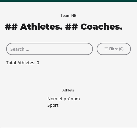
Team NB
## Athletes. ## Coaches.
Filtre (0)
Total Athletes:
0
Athlète
Nom et prénom
Sport