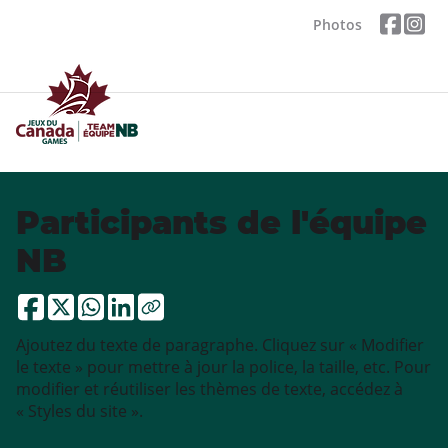
Photos
Participants de l'équipe
NB
Ajoutez du texte de paragraphe. Cliquez sur « Modifier
le texte » pour mettre à jour la police, la taille, etc. Pour
modifier et réutiliser les thèmes de texte, accédez à
« Styles du site ».