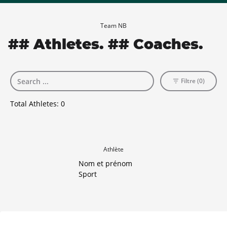
Team NB
## Athletes. ## Coaches.
Filtre (0)
Total Athletes:
0
Athlète
Nom et prénom
Sport