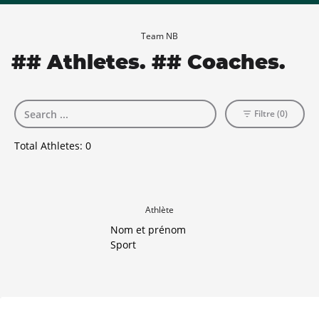
Team NB
## Athletes. ## Coaches.
Filtre (0)
Total Athletes:
0
Athlète
Nom et prénom
Sport