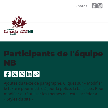
Photos
Participants de l'équipe
NB
Ajoutez du texte de paragraphe. Cliquez sur « Modifier
le texte » pour mettre à jour la police, la taille, etc. Pour
modifier et réutiliser les thèmes de texte, accédez à
« Styles du site ».