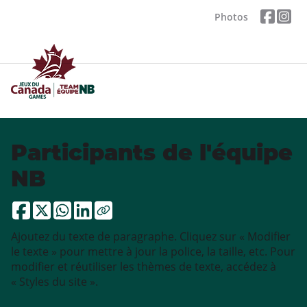
Photos
Participants de l'équipe
NB
Ajoutez du texte de paragraphe. Cliquez sur « Modifier
le texte » pour mettre à jour la police, la taille, etc. Pour
modifier et réutiliser les thèmes de texte, accédez à
« Styles du site ».