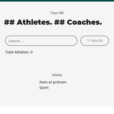
Team NB
## Athletes. ## Coaches.
Filtre (0)
Total Athletes:
0
Athlète
Nom et prénom
Sport