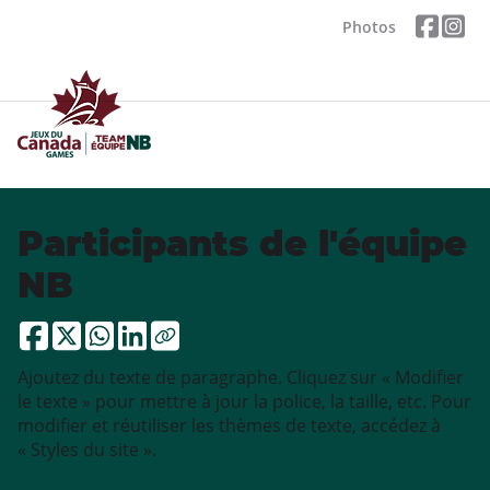
Photos
Participants de l'équipe
NB
Ajoutez du texte de paragraphe. Cliquez sur « Modifier
le texte » pour mettre à jour la police, la taille, etc. Pour
modifier et réutiliser les thèmes de texte, accédez à
« Styles du site ».