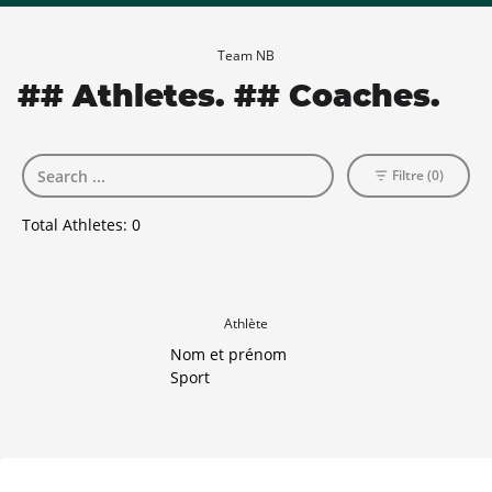
Team NB
## Athletes. ## Coaches.
Filtre (0)
Total Athletes:
0
Athlète
Nom et prénom
Sport