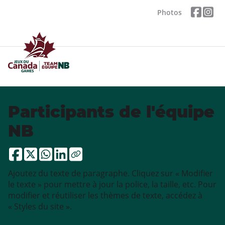
Photos
Participants de l'équipe
NB
Ajoutez du texte de paragraphe. Cliquez sur « Modifier
le texte » pour mettre à jour la police, la taille, etc. Pour
modifier et réutiliser les thèmes de texte, accédez à
« Styles du site ».