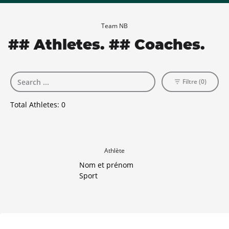
Team NB
## Athletes. ## Coaches.
Filtre (0)
Total Athletes:
0
Athlète
Nom et prénom
Sport