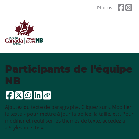
Photos
Participants de l'équipe
NB
Ajoutez du texte de paragraphe. Cliquez sur « Modifier
le texte » pour mettre à jour la police, la taille, etc. Pour
modifier et réutiliser les thèmes de texte, accédez à
« Styles du site ».