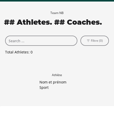
Team NB
## Athletes. ## Coaches.
Filtre (0)
Total Athletes:
0
Athlète
Nom et prénom
Sport