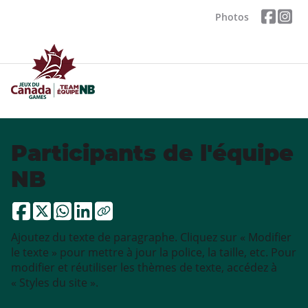
Photos
Participants de l'équipe
NB
Ajoutez du texte de paragraphe. Cliquez sur « Modifier
le texte » pour mettre à jour la police, la taille, etc. Pour
modifier et réutiliser les thèmes de texte, accédez à
« Styles du site ».