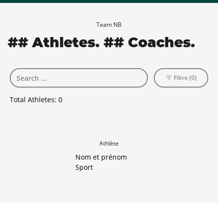
Team NB
## Athletes. ## Coaches.
Filtre (0)
Total Athletes:
0
Athlète
Nom et prénom
Sport