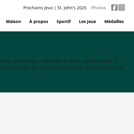
Prochains Jeux | St. John's 2025
Photos
Maison
À propos
Sportif
Les Jeux
Médailles
aphe. Cliquez sur « Modifier le texte » pour mettre à
tc. Pour modifier et réutiliser les thèmes de texte, accédez