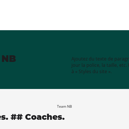
e NB
Ajoutez du texte de paragr
jour la police, la taille, e
à « Styles du site ».
Team NB
es. ## Coaches.