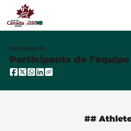
Participants
Participants de l'équip
## Athlet