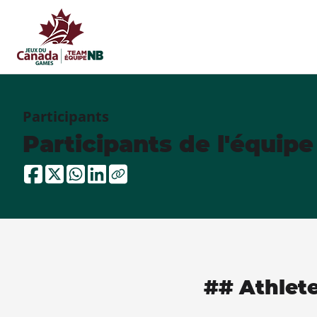
Participants
Participants de l'équip
## Athlet