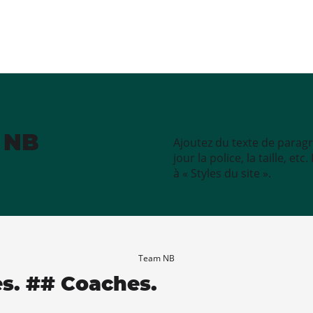
e NB
Ajoutez du texte de paragr
jour la police, la taille, e
à « Styles du site ».
Team NB
es. ## Coaches.