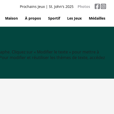
Prochains Jeux | St. John's 2025
Photos
Maison
À propos
Sportif
Les Jeux
Médailles
aphe. Cliquez sur « Modifier le texte » pour mettre à
tc. Pour modifier et réutiliser les thèmes de texte, accédez