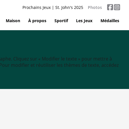
Prochains Jeux | St. John's 2025
Photos
Maison
À propos
Sportif
Les Jeux
Médailles
aphe. Cliquez sur « Modifier le texte » pour mettre à
tc. Pour modifier et réutiliser les thèmes de texte, accédez