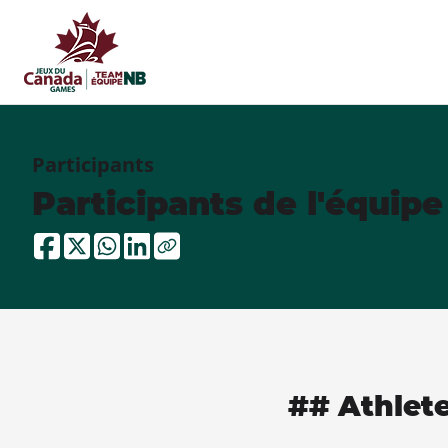
Participants
Participants de l'équip
## Athlet