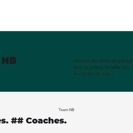
e NB
Ajoutez du texte de paragr
jour la police, la taille, e
à « Styles du site ».
Team NB
es. ## Coaches.