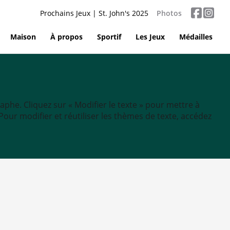
Prochains Jeux | St. John's 2025
Photos
Maison
À propos
Sportif
Les Jeux
Médailles
aphe. Cliquez sur « Modifier le texte » pour mettre à
tc. Pour modifier et réutiliser les thèmes de texte, accédez