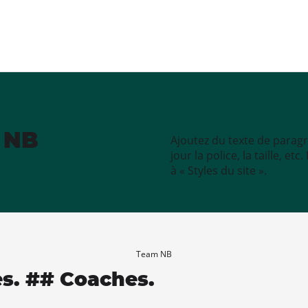
e NB
Ajoutez du texte de paragr
jour la police, la taille, e
à « Styles du site ».
Team NB
es. ## Coaches.