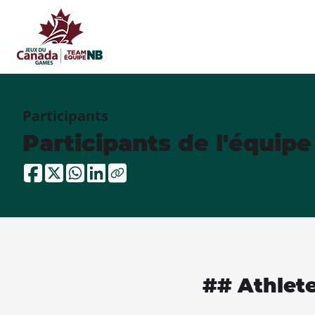
Participants
Participants de l'équip
## Athlet