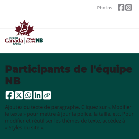
Photos
Participants de l'équipe
NB
Ajoutez du texte de paragraphe. Cliquez sur « Modifier
le texte » pour mettre à jour la police, la taille, etc. Pour
modifier et réutiliser les thèmes de texte, accédez à
« Styles du site ».