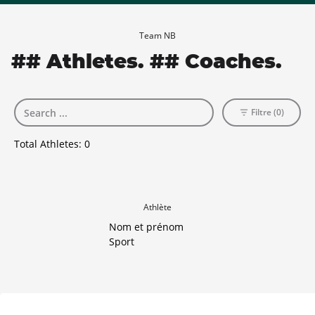
Team NB
## Athletes. ## Coaches.
Filtre (0)
Total Athletes:
0
Athlète
Nom et prénom
Sport