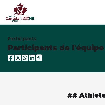
Participants
Participants de l'équip
## Athlet