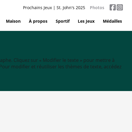
Prochains Jeux | St. John's 2025
Photos
Maison
À propos
Sportif
Les Jeux
Médailles
aphe. Cliquez sur « Modifier le texte » pour mettre à
tc. Pour modifier et réutiliser les thèmes de texte, accédez