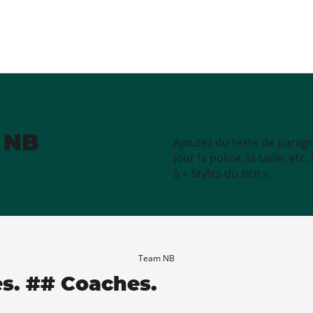
e NB
Ajoutez du texte de paragr
jour la police, la taille, e
à « Styles du site ».
Team NB
es. ## Coaches.