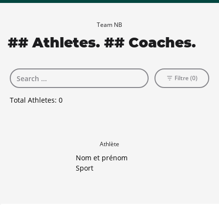
Team NB
## Athletes. ## Coaches.
Filtre (0)
Total Athletes:
0
Athlète
Nom et prénom
Sport