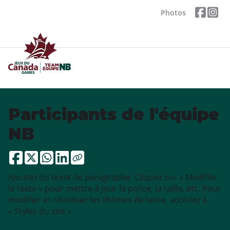
Photos
Participants de l'équipe
NB
Ajoutez du texte de paragraphe. Cliquez sur « Modifier
le texte » pour mettre à jour la police, la taille, etc. Pour
modifier et réutiliser les thèmes de texte, accédez à
« Styles du site ».