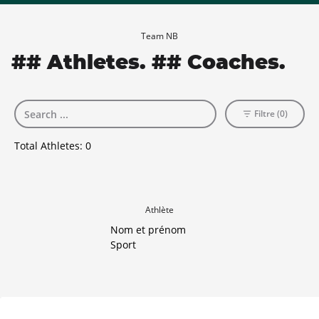
Team NB
## Athletes. ## Coaches.
Filtre (0)
Total Athletes:
0
Athlète
Nom et prénom
Sport