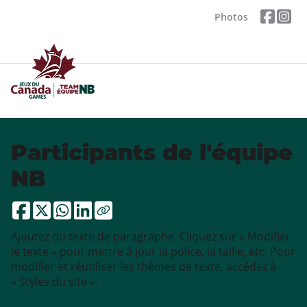
Photos
Participants de l'équipe
NB
Ajoutez du texte de paragraphe. Cliquez sur « Modifier
le texte » pour mettre à jour la police, la taille, etc. Pour
modifier et réutiliser les thèmes de texte, accédez à
« Styles du site ».