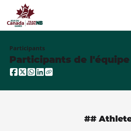
Participants
Participants de l'équip
## Athlet