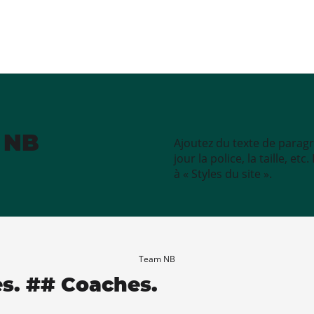
e NB
Ajoutez du texte de paragr
jour la police, la taille, e
à « Styles du site ».
Team NB
es. ## Coaches.