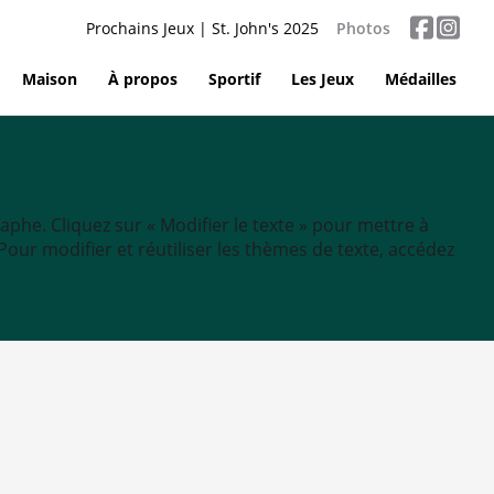
Prochains Jeux | St. John's 2025
Photos
Maison
À propos
Sportif
Les Jeux
Médailles
aphe. Cliquez sur « Modifier le texte » pour mettre à
tc. Pour modifier et réutiliser les thèmes de texte, accédez