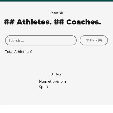
Team NB
## Athletes. ## Coaches.
Filtre (0)
Total Athletes:
0
Athlète
Nom et prénom
Sport