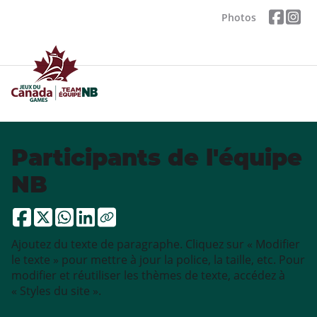
Photos
Participants de l'équipe
NB
Ajoutez du texte de paragraphe. Cliquez sur « Modifier
le texte » pour mettre à jour la police, la taille, etc. Pour
modifier et réutiliser les thèmes de texte, accédez à
« Styles du site ».