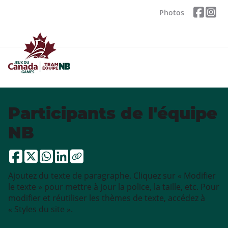
Photos
Participants de l'équipe
NB
Ajoutez du texte de paragraphe. Cliquez sur « Modifier
le texte » pour mettre à jour la police, la taille, etc. Pour
modifier et réutiliser les thèmes de texte, accédez à
« Styles du site ».