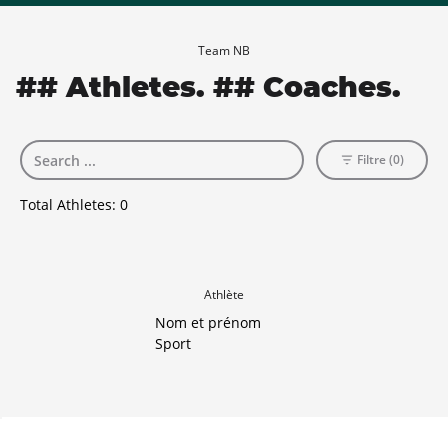
Team NB
## Athletes. ## Coaches.
Filtre (0)
Total Athletes:
0
Athlète
Nom et prénom
Sport