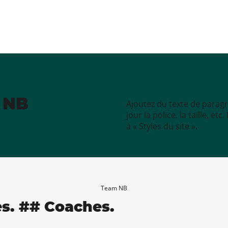
e NB
Ajoutez du texte de paragr
jour la police, la taille, e
à « Styles du site ».
Team NB
es. ## Coaches.