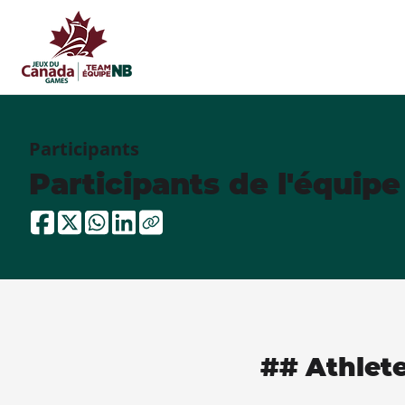
Participants
Participants de l'équip
## Athlet