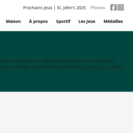
Prochains Jeux | St. John's 2025
Photos
Maison
À propos
Sportif
Les Jeux
Médailles
aphe. Cliquez sur « Modifier le texte » pour mettre à
tc. Pour modifier et réutiliser les thèmes de texte, accédez