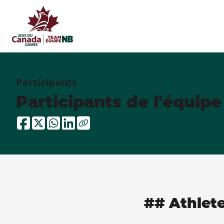
Participants
Participants de l'équip
## Athlet