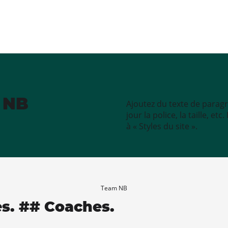
e NB
Ajoutez du texte de paragr
jour la police, la taille, e
à « Styles du site ».
Team NB
es. ## Coaches.