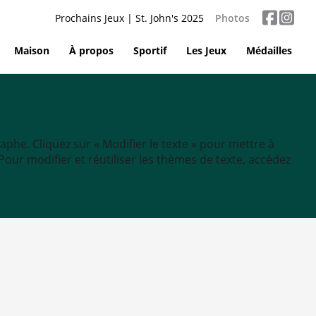
Prochains Jeux | St. John's 2025
Photos
Maison
À propos
Sportif
Les Jeux
Médailles
aphe. Cliquez sur « Modifier le texte » pour mettre à
tc. Pour modifier et réutiliser les thèmes de texte, accédez